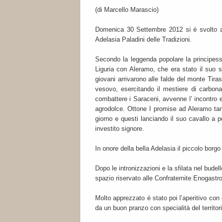
(di Marcello Marascio)
Domenica 30 Settembre 2012 si é svolto ad 
Adelasia Paladini delle Tradizioni.
Secondo la leggenda popolare la principessa 
Liguria con Aleramo, che era stato il suo sc
giovani arrivarono alle falde del monte Tir
vesovo, esercitando il mestiere di carbona
combattere i Saraceni, avvenne l’ incontro e 
agrodolce. Ottone I promise ad Aleramo tant
giorno e questi lanciando il suo cavallo a p
investito signore.
In onore della bella Adelasia il piccolo borgo
Dopo le intronizzazioni e la sfilata nel bude
spazio riservato alle Confraternite Enogastr
Molto apprezzato é stato poi l’aperitivo con
da un buon pranzo con specialità del territori