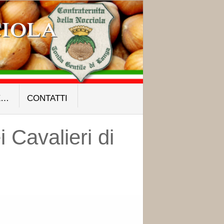
iola
E…
CONTATTI
 Cavalieri di