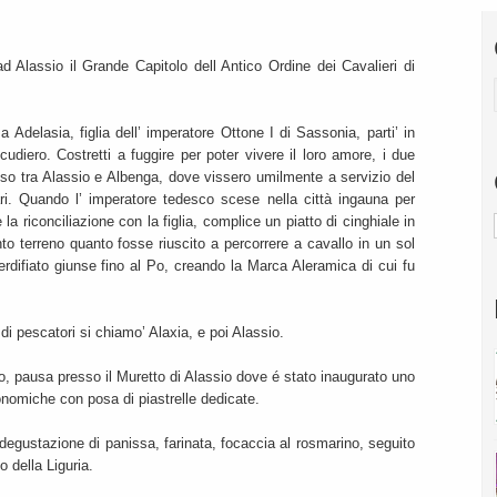
Alassio il Grande Capitolo dell Antico Ordine dei Cavalieri di
Adelasia, figlia dell’ imperatore Ottone I di Sassonia, parti’ in
udiero. Costretti a fuggire per poter vivere il loro amore, i due
asso tra Alassio e Albenga, dove vissero umilmente a servizio del
ri. Quando l’ imperatore tedesco scese nella città ingauna per
la riconciliazione con la figlia, complice un piatto di cinghiale in
o terreno quanto fosse riuscito a percorrere a cavallo in un sol
erdifiato giunse fino al Po, creando la Marca Aleramica di cui fu
 di pescatori si chiamo’ Alaxia, e poi Alassio.
llo, pausa presso il Muretto di Alassio dove é stato inaugurato uno
onomiche con posa di piastrelle dedicate.
 degustazione di panissa, farinata, focaccia al rosmarino, seguito
o della Liguria.