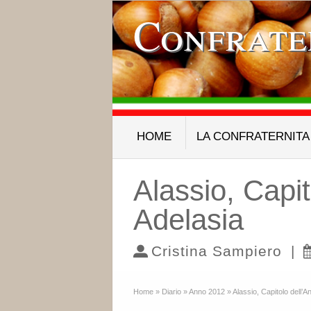
Confrate
HOME
LA CONFRATERNITA
Alassio, Capit
Adelasia
Cristina Sampiero
|
Home
»
Diario
»
Anno 2012
»
Alassio, Capitolo dell’A