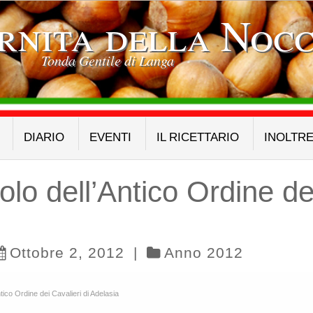
rnita della Nocc
Tonda Gentile di Langa
DIARIO
EVENTI
IL RICETTARIO
INOLTR
olo dell’Antico Ordine dei
Ottobre 2, 2012
|
Anno 2012
ntico Ordine dei Cavalieri di Adelasia