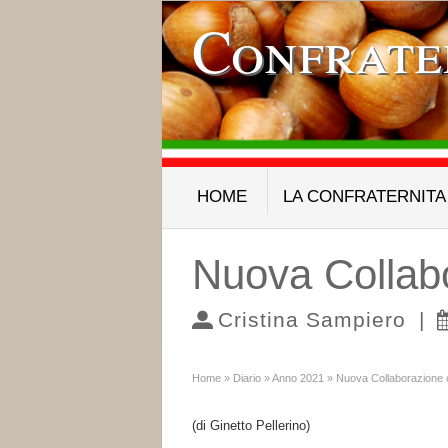
Confrate
HOME
LA CONFRATERNITA
Nuova Collabo
Cristina Sampiero
|
Home
»
Diario
»
Anno 2021
»
Nuova Collaborazione c
(di Ginetto Pellerino)