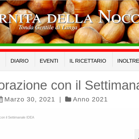
rnita della Nocc
Tonda Gentile di Langa
DIARIO
EVENTI
IL RICETTARIO
INOLTR
razione con il Settiman
Marzo 30, 2021
|
Anno 2021
on il Settimanale IDEA