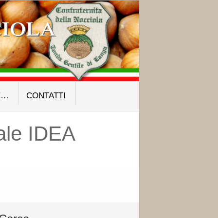
iola
E…
CONTATTI
ale IDEA