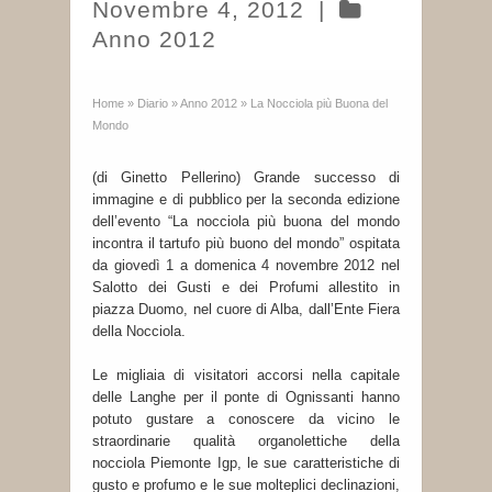
Novembre 4, 2012
|
Anno 2012
Home
»
Diario
»
Anno 2012
»
La Nocciola più Buona del
Mondo
(di Ginetto Pellerino) Grande successo di
immagine e di pubblico per la seconda edizione
dell’evento “La nocciola più buona del mondo
incontra il tartufo più buono del mondo” ospitata
da giovedì 1 a domenica 4 novembre 2012 nel
Salotto dei Gusti e dei Profumi allestito in
piazza Duomo, nel cuore di Alba, dall’Ente Fiera
della Nocciola.
Le migliaia di visitatori accorsi nella capitale
delle Langhe per il ponte di Ognissanti hanno
potuto gustare a conoscere da vicino le
straordinarie qualità organolettiche della
nocciola Piemonte Igp, le sue caratteristiche di
gusto e profumo e le sue molteplici declinazioni,